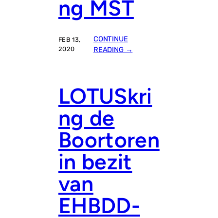
ng MST
Z
O
C
H
CONTINUE
FEB 13,
T
:
2020
READING →
C
A
L
LOTUSkri
A
M
ng de
I
T
Boortoren
E
I
in bezit
T
E
van
N
O
EHBDD-
E
F