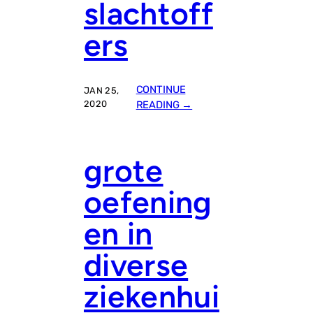
slachtoff
E
N
ers
I
N
G
M
CONTINUE
JAN 25,
S
:
2020
READING →
T
L
O
T
grote
U
S
oefening
K
R
en in
I
N
diverse
G
D
ziekenhui
E
B