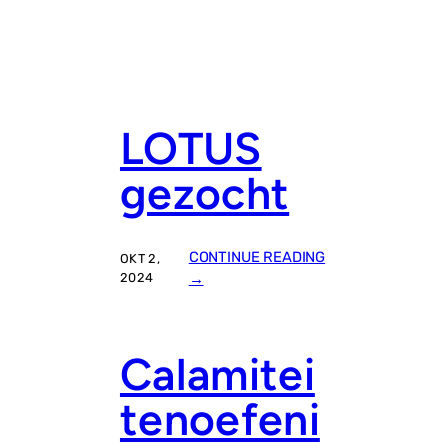
LOTUS
gezocht
CONTINUE READING
OKT 2,
:
2024
→
L
O
T
Calamitei
U
S
tenoefeni
G
E