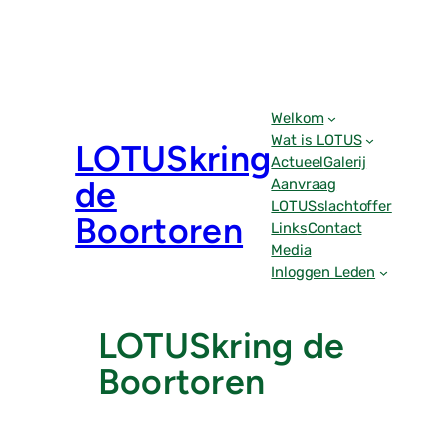
Ga
naar
de
inhoud
Welkom
Wat is LOTUS
LOTUSkring
Actueel
Galerij
de
Aanvraag
LOTUSslachtoffer
Boortoren
Links
Contact
Media
Inloggen Leden
LOTUSkring de
Boortoren