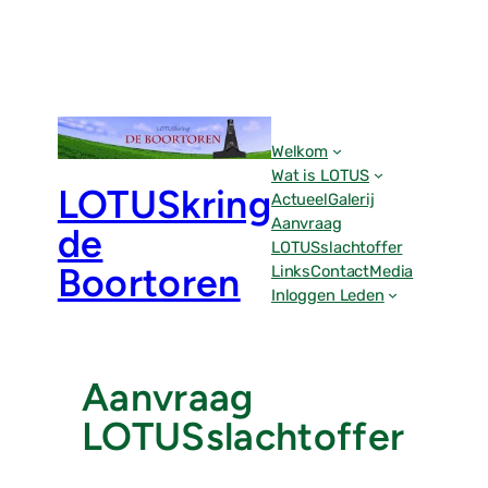
Ga
naar
de
inhoud
Welkom
Wat is LOTUS
LOTUSkring
Actueel
Galerij
Aanvraag
de
LOTUSslachtoffer
Boortoren
Links
Contact
Media
Inloggen Leden
Aanvraag
LOTUSslachtoffer