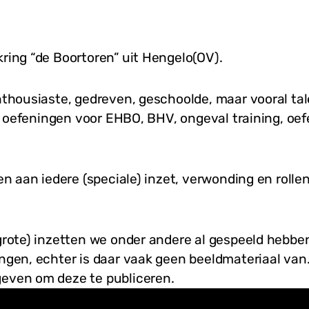
ring “de Boortoren” uit Hengelo(OV).
nthousiaste, gedreven, geschoolde, maar vooral tal
bij oefeningen voor EHBO, BHV, ongeval training, oe
en aan iedere (speciale) inzet, verwonding en rolle
grote) inzetten we onder andere al gespeeld hebben
ngen, echter is daar vaak geen beeldmateriaal van.
geven om deze te publiceren.